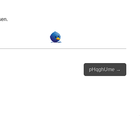
sen.
pHqghUme →