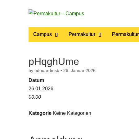
Permakultur
Main
Skip
Campus
Permakultur
Permakultur
to
menu
– Campus
content
pHqghUme
by
edouardmsb
•
26. Januar 2026
Datum
26.01.2026
00:00
Kategorie
Keine Kategorien