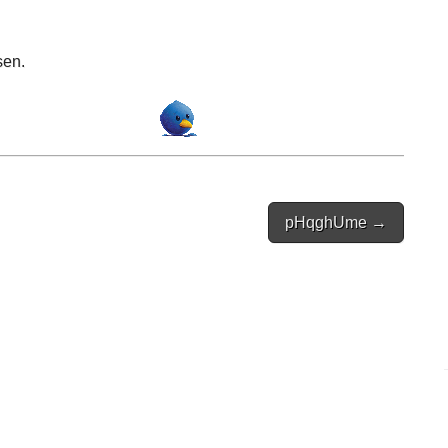
sen.
pHqghUme →