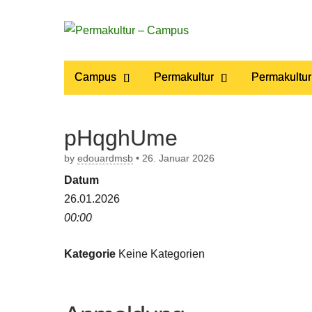
Permakultur
Main
Skip
Campus
Permakultur
Permakultur
to
menu
– Campus
content
pHqghUme
by
edouardmsb
•
26. Januar 2026
Datum
26.01.2026
00:00
Kategorie
Keine Kategorien