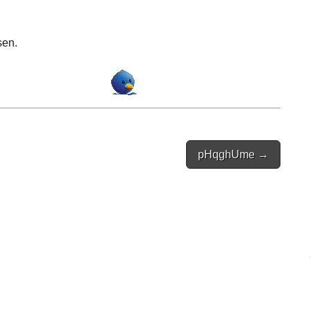
sen.
pHqghUme →