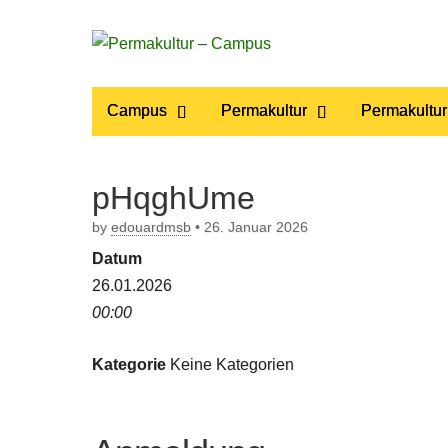
Permakultur
Main
Skip
Campus
Permakultur
Permakultur
to
menu
– Campus
content
pHqghUme
by
edouardmsb
•
26. Januar 2026
Datum
26.01.2026
00:00
Kategorie
Keine Kategorien