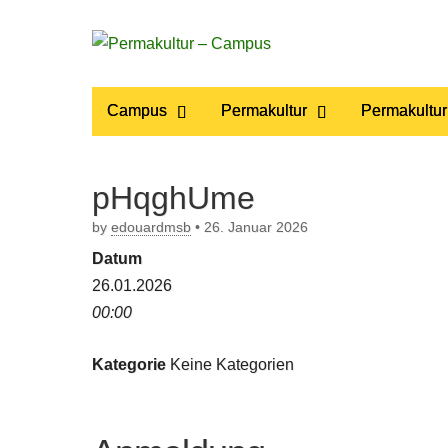
Permakultur
Main
Skip
Campus
Permakultur
Permakultur
to
menu
– Campus
content
pHqghUme
by
edouardmsb
•
26. Januar 2026
Datum
26.01.2026
00:00
Kategorie
Keine Kategorien