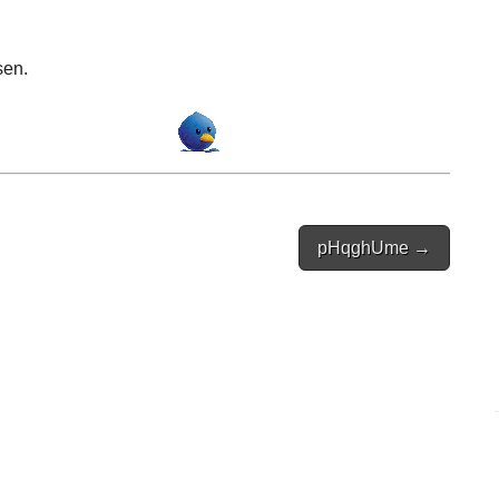
sen.
pHqghUme →