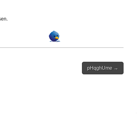
sen.
pHqghUme →