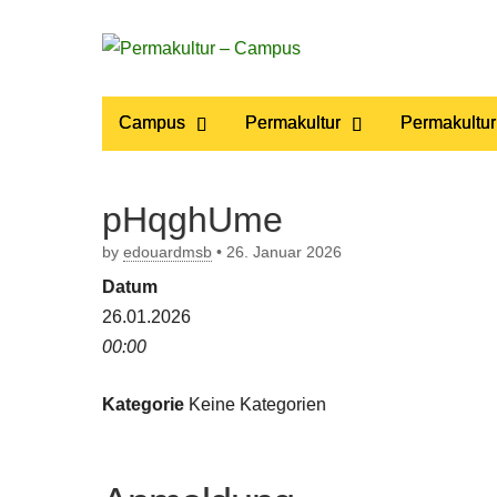
Permakultur
Main
Skip
Campus
Permakultur
Permakultur
to
menu
– Campus
content
pHqghUme
by
edouardmsb
•
26. Januar 2026
Datum
26.01.2026
00:00
Kategorie
Keine Kategorien