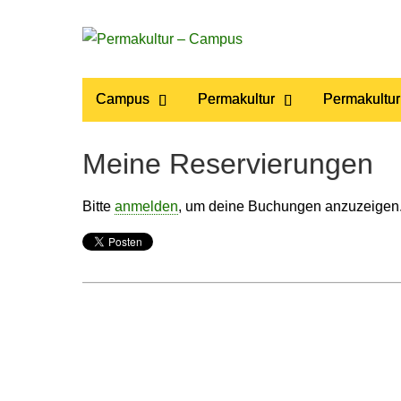
Permakultur
Main
Skip
Campus
Permakultur
Permakultur
to
menu
– Campus
content
Meine Reservierungen
Bitte
anmelden
, um deine Buchungen anzuzeigen